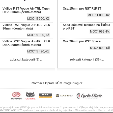
Vidlice RST Vogue Air-TRL Taper
Osa 15mm pro RST F1RST
DISK 80mm (černá-matná)
MOC* 1 000,-Kč
MOC* 5 990,-Kč
Vidlice RST Vogue Air-TRL 28,6
Sada dálkové blokace na řídítka
80mm (černá-matná)
pro RST
MOC* 999,-Kč
MOC* 5 900,-Kč
Vidlice RST Vogue Air-TRL 28,6
Osa 20mm pro RST Space
DISK 80mm (černá-matná)
MOC* 800,-Kč
MOC* 5 490,-Kč
zobrazit kategorii (9) ...
zobrazit kategorii (36) ...
informace k produktům
info@uniag.cz
prodejní cena (MOC) je pouze informativní a slouží pro orientaci. Výše prodejních cen je stanov
NIVERSE AGENCY spol.s r.o.
| zapsaná v obchodním rejstříku u Městského soudu v Praze, oddíl 
 Botičská 419/2, 128 00, Praha 2 | IČ:45789347 | DIČ:CZ45789347 | © 2017-2026 | uaMS verze