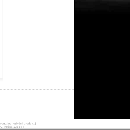
ena jednotlivými prodejci.|
C, vložka 13534 |
 260616.1208 |