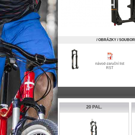
/ OBRÁZKY / SOUBORY
návod-zaruční list
RST
20 PAL.