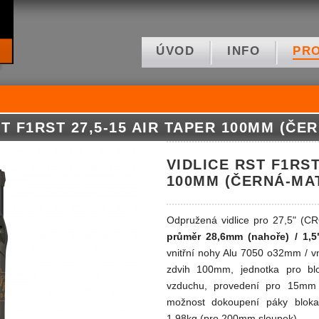
ÚVOD
INFO
PR
ST F1RST 27,5-15 AIR TAPER 100MM (ČE
VIDLICE RST F1RST
100MM (ČERNÁ-MA
Odpružená vidlice pro 27,5" 
průměr 28,6mm (nahoře) / 1,5
vnitřní nohy Alu 7050 o32mm / vn
zdvih 100mm, jednotka pro blo
vzduchu, provedení pro 15mm
možnost dokoupení páky bloka
1,98kg (pro 200mm sloupek).