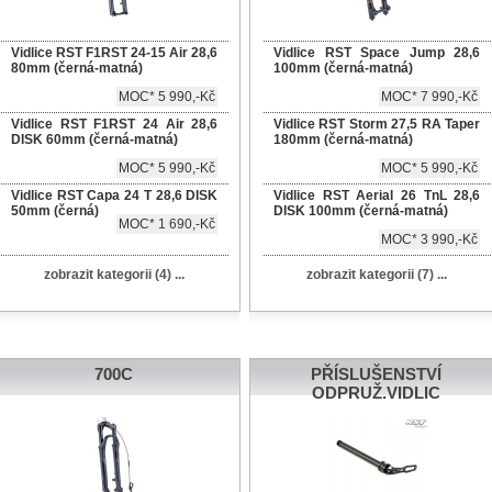
Vidlice RST F1RST 24-15 Air 28,6
Vidlice RST Space Jump 28,6
80mm (černá-matná)
100mm (černá-matná)
MOC* 5 990,-Kč
MOC* 7 990,-Kč
Vidlice RST F1RST 24 Air 28,6
Vidlice RST Storm 27,5 RA Taper
DISK 60mm (černá-matná)
180mm (černá-matná)
MOC* 5 990,-Kč
MOC* 5 990,-Kč
Vidlice RST Capa 24 T 28,6 DISK
Vidlice RST Aerial 26 TnL 28,6
50mm (černá)
DISK 100mm (černá-matná)
MOC* 1 690,-Kč
MOC* 3 990,-Kč
zobrazit kategorii (4) ...
zobrazit kategorii (7) ...
700C
PŘÍSLUŠENSTVÍ
ODPRUŽ.VIDLIC