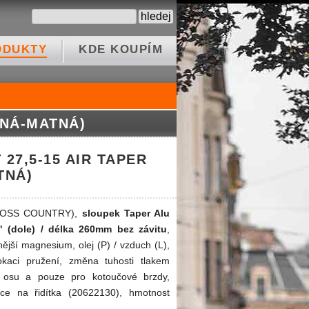
ODUKTY
KDE KOUPÍM
RNÁ-MATNÁ)
 27,5-15 AIR TAPER
TNÁ)
(CROSS COUNTRY),
sloupek Taper Alu
" (dole) / délka 260mm bez závitu
,
ější magnesium, olej (P) / vzduch (L),
kaci pružení, změna tuhosti tlakem
 osu a pouze pro kotoučové brzdy,
ce na řidítka (20622130), hmotnost