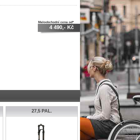
Maloobchodní cena od*
4 490,- Kč
27,5 PAL.